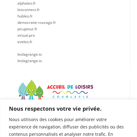
alphaleo.fr
leoconnect.fr
hubleo.fr
democratie-courage.fr
picuptour.fr
virtual.pro
eveleo.fr
leolagrange.tv
leolagrange.io
Nous respectons votre vie privée.
LÉO LAGRANGE CENTRE EST
Accueil de loisirs de Coublevie
Nous utilisons des cookies pour améliorer votre
112 Rue du Presbytère, 38500 Coublevie
expérience de navigation, diffuser des publicités ou des
04.76.05.04.25
contenus personnalisés et analyser notre trafic. En
06. 75.81.90.49