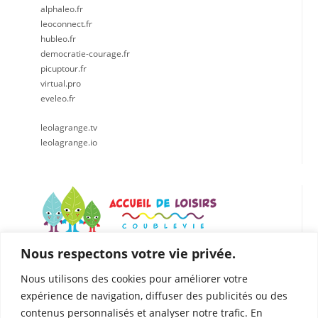
alphaleo.fr
leoconnect.fr
hubleo.fr
democratie-courage.fr
picuptour.fr
virtual.pro
eveleo.fr
leolagrange.tv
leolagrange.io
Nous respectons votre vie privée.
LÉO LAGRANGE CENTRE EST
Accueil de loisirs de Coublevie
Nous utilisons des cookies pour améliorer votre
112 Rue du Presbytère, 38500 Coublevie
expérience de navigation, diffuser des publicités ou des
04.76.05.04.25
contenus personnalisés et analyser notre trafic. En
06. 75.81.90.49