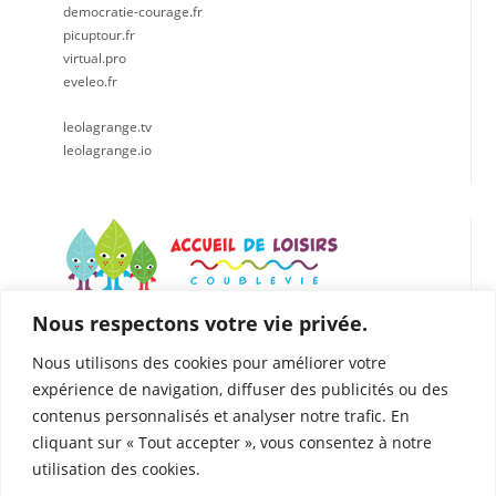
democratie-courage.fr
picuptour.fr
virtual.pro
eveleo.fr
leolagrange.tv
leolagrange.io
Nous respectons votre vie privée.
LÉO LAGRANGE CENTRE EST
Accueil de loisirs de Coublevie
Nous utilisons des cookies pour améliorer votre
112 Rue du Presbytère, 38500 Coublevie
expérience de navigation, diffuser des publicités ou des
04.76.05.04.25
contenus personnalisés et analyser notre trafic. En
06. 75.81.90.49
cliquant sur « Tout accepter », vous consentez à notre
coublevie@leolagrange.org
utilisation des cookies.