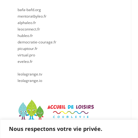
bafa-bafd.org
mentoratbyleo.fr
alphaleo.fr
leoconnect.fr
hubleo.fr
democratie-courage.fr
picuptour.fr
virtual.pro
eveleo.fr
leolagrange.tv
leolagrange.io
Nous respectons votre vie privée.
LÉO LAGRANGE CENTRE EST
Accueil de loisirs de Coublevie