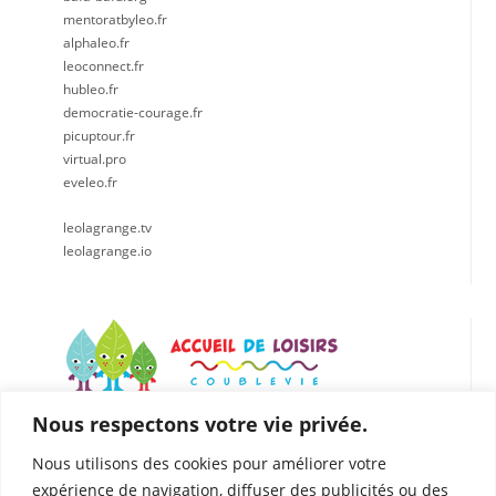
mentoratbyleo.fr
alphaleo.fr
leoconnect.fr
hubleo.fr
democratie-courage.fr
picuptour.fr
virtual.pro
eveleo.fr
leolagrange.tv
leolagrange.io
Nous respectons votre vie privée.
LÉO LAGRANGE CENTRE EST
Accueil de loisirs de Coublevie
Nous utilisons des cookies pour améliorer votre
112 Rue du Presbytère, 38500 Coublevie
expérience de navigation, diffuser des publicités ou des