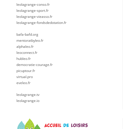
leolagrange-conso.fr
leolagrange-sport.fr
leolagrange-vieasso.fr
leolagrange-fondsdedotation.fr
bafa-bafd.org
mentoratbyleo.fr
alphaleo.fr
leoconnect.fr
hubleo.fr
democratie-courage.fr
picuptour.fr
virtual.pro
eveleo.fr
leolagrange.tv
leolagrange.io