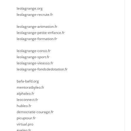
leolagrange.org
leolagrange-recrute.fr
leolagrange-animation.fr
leolagrange-petite-enfance.fr
leolagrange-formation.fr
leolagrange-conso.fr
leolagrange-sport.fr
leolagrange-vieasso.fr
leolagrange-fondsdedotation.fr
bafa-bafd.org
mentoratbyleo.fr
alphaleo.fr
leoconnect.fr
hubleo.fr
democratie-courage.fr
picuptour.fr
virtual.pro
eveleo.fr