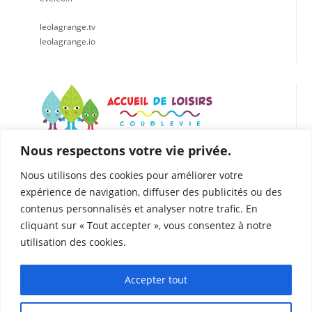
leolagrange.tv
leolagrange.io
Nous respectons votre vie privée.
LÉO LAGRANGE CENTRE EST
Accueil de loisirs de Coublevie
Nous utilisons des cookies pour améliorer votre
112 Rue du Presbytère, 38500 Coublevie
expérience de navigation, diffuser des publicités ou des
04.76.05.04.25
contenus personnalisés et analyser notre trafic. En
06. 75.81.90.49
cliquant sur « Tout accepter », vous consentez à notre
coublevie@leolagrange.org
utilisation des cookies.
Accepter tout