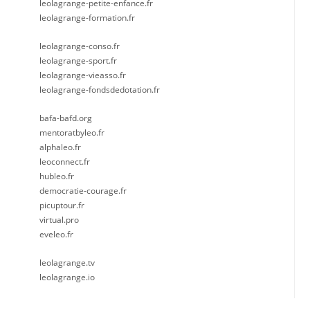
leolagrange-petite-enfance.fr
leolagrange-formation.fr
leolagrange-conso.fr
leolagrange-sport.fr
leolagrange-vieasso.fr
leolagrange-fondsdedotation.fr
bafa-bafd.org
mentoratbyleo.fr
alphaleo.fr
leoconnect.fr
hubleo.fr
democratie-courage.fr
picuptour.fr
virtual.pro
eveleo.fr
leolagrange.tv
leolagrange.io