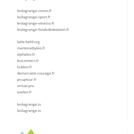
leolagrange-conso.fr
leolagrange-sport.fr
leolagrange-vieasso.fr
leolagrange-fondsdedotation.fr
bafa-bafd.org
mentoratbyleo.fr
alphaleo.fr
leoconnect.fr
hubleo.fr
democratie-courage.fr
picuptour.fr
virtual.pro
eveleo.fr
leolagrange.tv
leolagrange.io