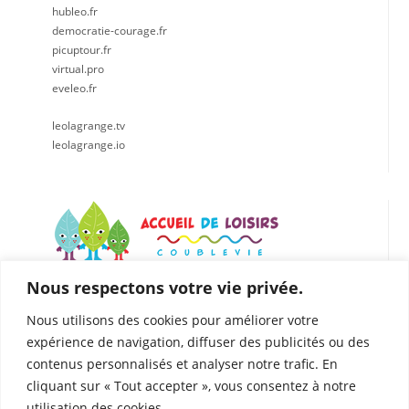
hubleo.fr
democratie-courage.fr
picuptour.fr
virtual.pro
eveleo.fr
leolagrange.tv
leolagrange.io
Nous respectons votre vie privée.
LÉO LAGRANGE CENTRE EST
Accueil de loisirs de Coublevie
Nous utilisons des cookies pour améliorer votre
112 Rue du Presbytère, 38500 Coublevie
expérience de navigation, diffuser des publicités ou des
04.76.05.04.25
contenus personnalisés et analyser notre trafic. En
06. 75.81.90.49
cliquant sur « Tout accepter », vous consentez à notre
coublevie@leolagrange.org
utilisation des cookies.