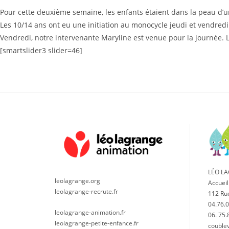
Pour cette deuxième semaine, les enfants étaient dans la peau d’un s
Les 10/14 ans ont eu une initiation au monocycle jeudi et vendre
Vendredi, notre intervenante Maryline est venue pour la journée. Les
[smartslider3 slider=46]
LÉO L
leolagrange.org
Accueil
leolagrange-recrute.fr
112 Ru
04.76.0
leolagrange-animation.fr
06. 75.
leolagrange-petite-enfance.fr
couble