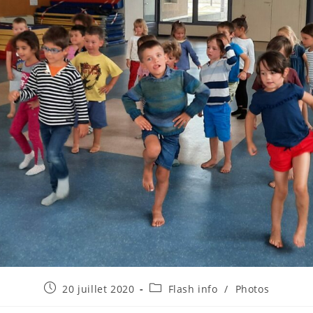
Publication
Post
20 juillet 2020
Flash info
/
Photos
publiée :
category: