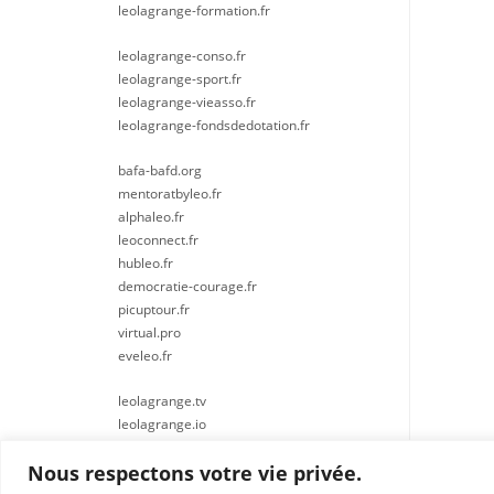
leolagrange-formation.fr
leolagrange-conso.fr
leolagrange-sport.fr
leolagrange-vieasso.fr
leolagrange-fondsdedotation.fr
bafa-bafd.org
mentoratbyleo.fr
alphaleo.fr
leoconnect.fr
hubleo.fr
democratie-courage.fr
picuptour.fr
virtual.pro
eveleo.fr
leolagrange.tv
leolagrange.io
Nous respectons votre vie privée.