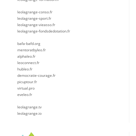
leolagrange-conso.fr
leolagrange-sport.fr
leolagrange-vieasso.fr
leolagrange-fondsdedotation.fr
bafa-bafd.org
mentoratbyleo.fr
alphaleo.fr
leoconnect.fr
hubleo.fr
democratie-courage.fr
picuptour.fr
virtual.pro
eveleo.fr
leolagrange.tv
leolagrange.io