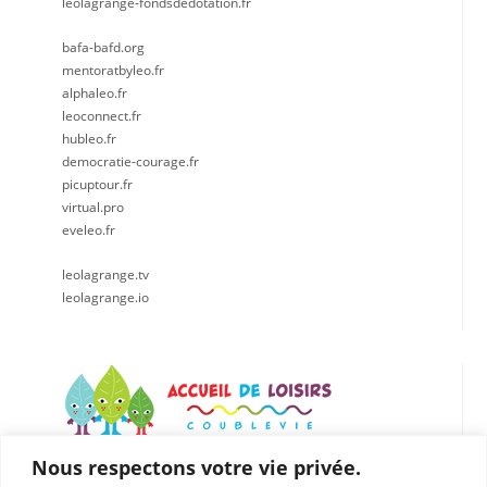
leolagrange-fondsdedotation.fr
bafa-bafd.org
mentoratbyleo.fr
alphaleo.fr
leoconnect.fr
hubleo.fr
democratie-courage.fr
picuptour.fr
virtual.pro
eveleo.fr
leolagrange.tv
leolagrange.io
Nous respectons votre vie privée.
LÉO LAGRANGE CENTRE EST