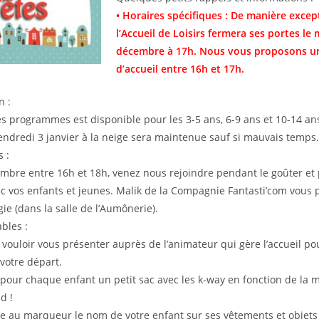
• Horaires spécifiques : De manière excep
l’Accueil de Loisirs fermera ses portes le 
décembre à 17h. Nous vous proposons u
d’accueil entre 16h et 17h.
n :
s programmes est disponible pour les 3-5 ans, 6-9 ans et 10-14 an
vendredi 3 janvier à la neige sera maintenue sauf si mauvais temps.
 :
mbre entre 16h et 18h, venez nous rejoindre pendant le goûter et 
ec vos enfants et jeunes. Malik de la Compagnie Fantasti’com vous
ie (dans la salle de l’Aumônerie).
bles :
 vouloir vous présenter auprès de l’animateur qui gère l’accueil po
 votre départ.
 pour chaque enfant un petit sac avec les k-way en fonction de la 
d !
re au marqueur le nom de votre enfant sur ses vêtements et objet