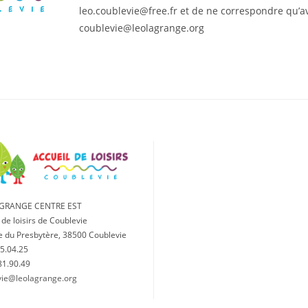
leo.coublevie@free.fr et de ne correspondre qu’av
coublevie@leolagrange.org
AGRANGE CENTRE EST
 de loisirs de Coublevie
e du Presbytère, 38500 Coublevie
5.04.25
81.90.49
vie@leolagrange.org