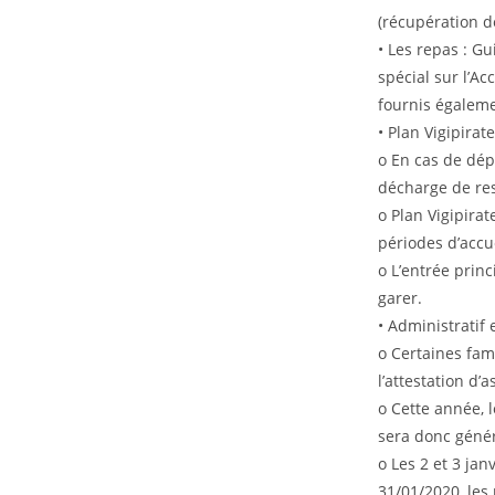
(récupération d
• Les repas : Gu
spécial sur l’Ac
fournis égalemen
• Plan Vigipirate
o En cas de dép
décharge de res
o Plan Vigipirat
périodes d’accue
o L’entrée princ
garer.
• Administratif 
o Certaines fami
l’attestation d’
o Cette année, 
sera donc génér
o Les 2 et 3 jan
31/01/2020, les