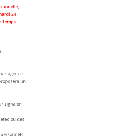
tionnelle,
mardi 24
n temps
s.
partager ce
 proposera un
ur signaler
météo ou des
s personnels