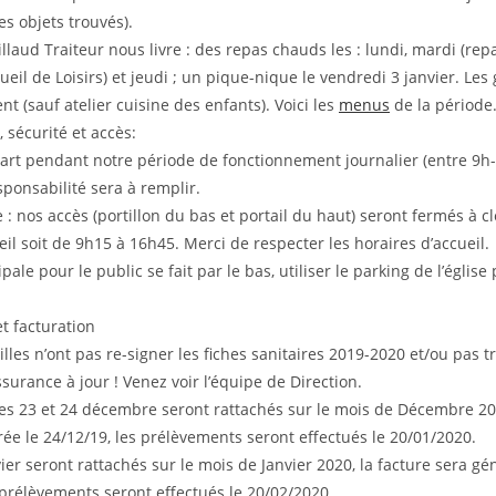
es objets trouvés).
illaud Traiteur nous livre : des repas chauds les : lundi, mardi (re
cueil de Loisirs) et jeudi ; un pique-nique le vendredi 3 janvier. Les
t (sauf atelier cuisine des enfants). Voici les
menus
de la période
, sécurité et accès:
art pendant notre période de fonctionnement journalier (entre 9h-
ponsabilité sera à remplir.
e : nos accès (portillon du bas et portail du haut) seront fermés à cl
il soit de 9h15 à 16h45. Merci de respecter les horaires d’accueil.
ipale pour le public se fait par le bas, utiliser le parking de l’églis
et facturation
lles n’ont pas re-signer les fiches sanitaires 2019-2020 et/ou pas 
assurance à jour ! Venez voir l’équipe de Direction.
les 23 et 24 décembre seront rattachés sur le mois de Décembre 201
ée le 24/12/19, les prélèvements seront effectués le 20/01/2020.
vier seront rattachés sur le mois de Janvier 2020, la facture sera gé
 prélèvements seront effectués le 20/02/2020.