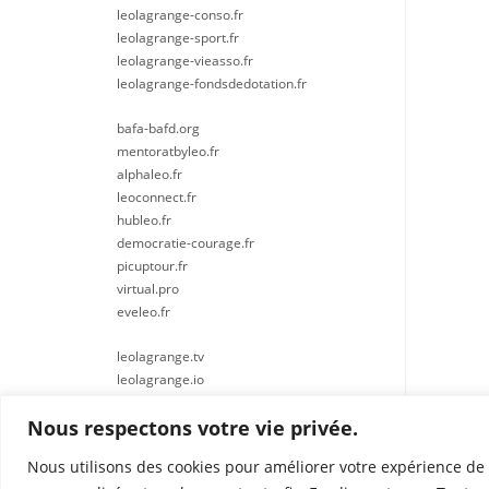
leolagrange-conso.fr
leolagrange-sport.fr
leolagrange-vieasso.fr
leolagrange-fondsdedotation.fr
bafa-bafd.org
mentoratbyleo.fr
alphaleo.fr
leoconnect.fr
hubleo.fr
democratie-courage.fr
picuptour.fr
virtual.pro
eveleo.fr
leolagrange.tv
leolagrange.io
Nous respectons votre vie privée.
Nous utilisons des cookies pour améliorer votre expérience de 