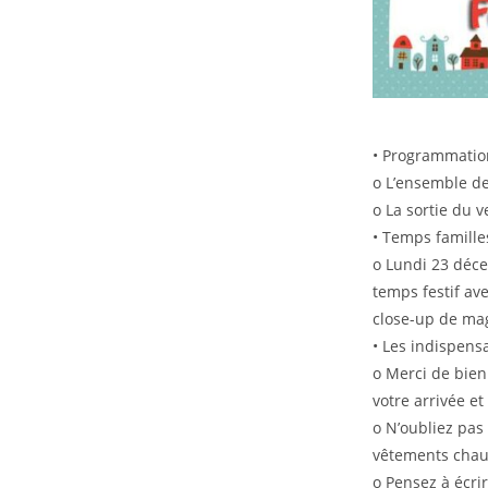
• Programmatio
o L’ensemble de
o La sortie du 
• Temps familles
o Lundi 23 déce
temps festif av
close-up de mag
• Les indispensa
o Merci de bien
votre arrivée et
o N’oubliez pas
vêtements chau
o Pensez à écri