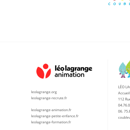
LÉO L
leolagrange.org
Accueil
leolagrange-recrute.fr
112 Ru
04.76.0
leolagrange-animation.fr
06. 75.
leolagrange-petite-enfance.fr
couble
leolagrange-formation.fr