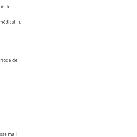
uis le
 médical…).
ériode de
esse mail