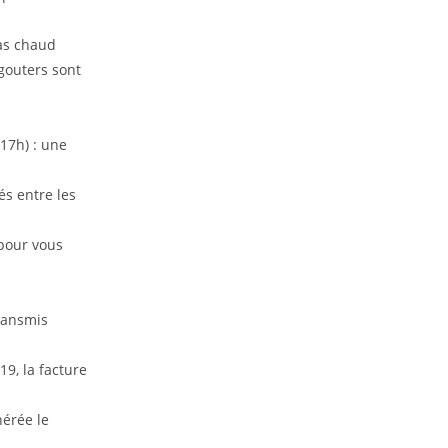
pas chaud
 gouters sont
.
17h) : une
és entre les
e pour vous
transmis
9, la facture
nérée le