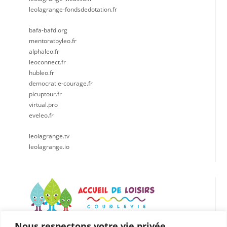
leolagrange-fondsdedotation.fr
bafa-bafd.org
mentoratbyleo.fr
alphaleo.fr
leoconnect.fr
hubleo.fr
democratie-courage.fr
picuptour.fr
virtual.pro
eveleo.fr
leolagrange.tv
leolagrange.io
Nous respectons votre vie privée.