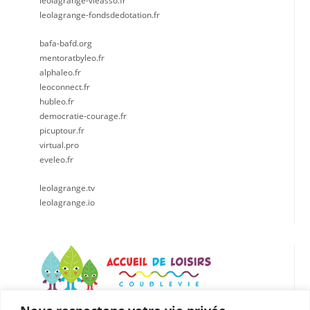
leolagrange-vieasso.fr
leolagrange-fondsdedotation.fr
bafa-bafd.org
mentoratbyleo.fr
alphaleo.fr
leoconnect.fr
hubleo.fr
democratie-courage.fr
picuptour.fr
virtual.pro
eveleo.fr
leolagrange.tv
leolagrange.io