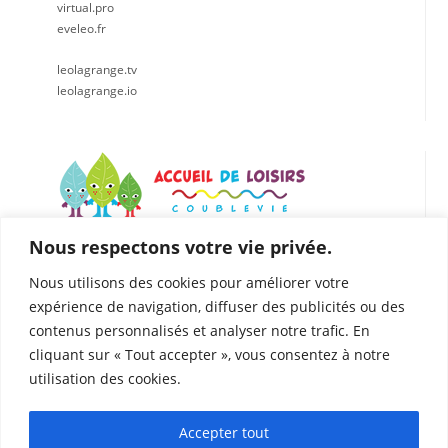
virtual.pro
eveleo.fr
leolagrange.tv
leolagrange.io
Nous respectons votre vie privée.
LÉO LAGRANGE CENTRE EST
Accueil de loisirs de Coublevie
Nous utilisons des cookies pour améliorer votre
112 Rue du Presbytère, 38500 Coublevie
expérience de navigation, diffuser des publicités ou des
04.76.05.04.25
contenus personnalisés et analyser notre trafic. En
06. 75.81.90.49
cliquant sur « Tout accepter », vous consentez à notre
coublevie@leolagrange.org
utilisation des cookies.
Accepter tout