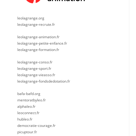
leolagrange.org
leolagrange-recrute.fr
leolagrange-animation.fr
leolagrange-petite-enfance.fr
leolagrange-formation.fr
leolagrange-conso.fr
leolagrange-sport.fr
leolagrange-vieasso.fr
leolagrange-fondsdedotation.fr
bafa-bafd.org
mentoratbyleo.fr
alphaleo.fr
leoconnect.fr
hubleo.fr
democratie-courage.fr
picuptour.fr