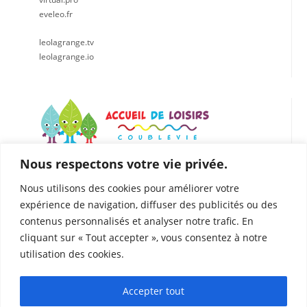
eveleo.fr
leolagrange.tv
leolagrange.io
Nous respectons votre vie privée.
LÉO LAGRANGE CENTRE EST
Accueil de loisirs de Coublevie
Nous utilisons des cookies pour améliorer votre
112 Rue du Presbytère, 38500 Coublevie
expérience de navigation, diffuser des publicités ou des
04.76.05.04.25
contenus personnalisés et analyser notre trafic. En
06. 75.81.90.49
cliquant sur « Tout accepter », vous consentez à notre
coublevie@leolagrange.org
utilisation des cookies.
Accepter tout