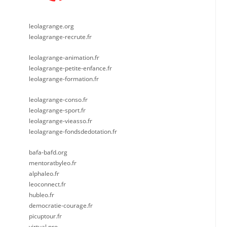
leolagrange.org
leolagrange-recrute.fr
leolagrange-animation.fr
leolagrange-petite-enfance.fr
leolagrange-formation.fr
leolagrange-conso.fr
leolagrange-sport.fr
leolagrange-vieasso.fr
leolagrange-fondsdedotation.fr
bafa-bafd.org
mentoratbyleo.fr
alphaleo.fr
leoconnect.fr
hubleo.fr
democratie-courage.fr
picuptour.fr
virtual.pro