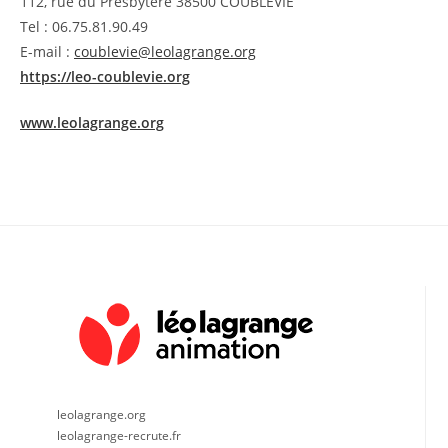
112, rue du Presbytère 38500 COUBLEVIE
Tel : 06.75.81.90.49
E-mail :
coublevie@leolagrange.org
https://leo-coublevie.org
www.leolagrange.org
leolagrange.org
leolagrange-recrute.fr