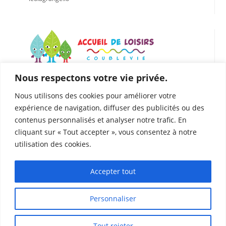
Nous respectons votre vie privée.
LÉO LAGRANGE CENTRE EST
Accueil de loisirs de Coublevie
Nous utilisons des cookies pour améliorer votre
112 Rue du Presbytère, 38500 Coublevie
expérience de navigation, diffuser des publicités ou des
04.76.05.04.25
contenus personnalisés et analyser notre trafic. En
06. 75.81.90.49
cliquant sur « Tout accepter », vous consentez à notre
coublevie@leolagrange.org
utilisation des cookies.
Accepter tout
Personnaliser
Tout rejeter