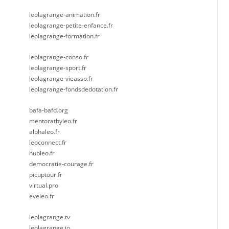
leolagrange-animation.fr
leolagrange-petite-enfance.fr
leolagrange-formation.fr
leolagrange-conso.fr
leolagrange-sport.fr
leolagrange-vieasso.fr
leolagrange-fondsdedotation.fr
bafa-bafd.org
mentoratbyleo.fr
alphaleo.fr
leoconnect.fr
hubleo.fr
democratie-courage.fr
picuptour.fr
virtual.pro
eveleo.fr
leolagrange.tv
leolagrange.io