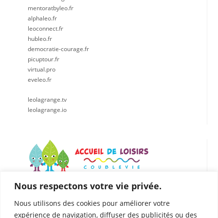
mentoratbyleo.fr
alphaleo.fr
leoconnect.fr
hubleo.fr
democratie-courage.fr
picuptour.fr
virtual.pro
eveleo.fr
leolagrange.tv
leolagrange.io
Nous respectons votre vie privée.
LÉO LAGRANGE CENTRE EST
Accueil de loisirs de Coublevie
Nous utilisons des cookies pour améliorer votre
112 Rue du Presbytère, 38500 Coublevie
expérience de navigation, diffuser des publicités ou des