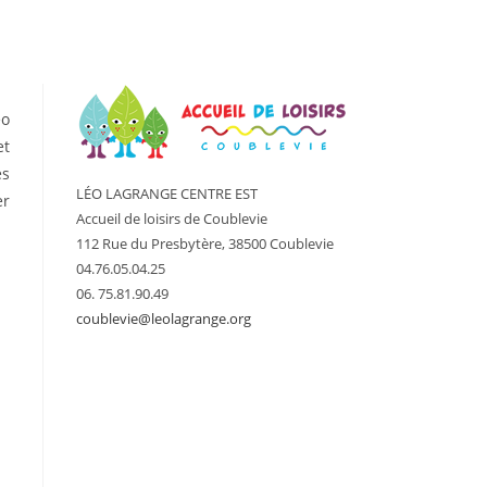
éo
et
es
LÉO LAGRANGE CENTRE EST
er
Accueil de loisirs de Coublevie
112 Rue du Presbytère, 38500 Coublevie
04.76.05.04.25
06. 75.81.90.49
coublevie@leolagrange.org