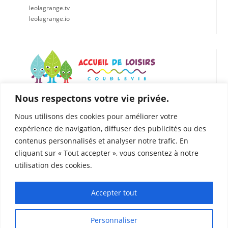
leolagrange.tv
leolagrange.io
Nous respectons votre vie privée.
LÉO LAGRANGE CENTRE EST
Accueil de loisirs de Coublevie
Nous utilisons des cookies pour améliorer votre
112 Rue du Presbytère, 38500 Coublevie
expérience de navigation, diffuser des publicités ou des
04.76.05.04.25
contenus personnalisés et analyser notre trafic. En
06. 75.81.90.49
cliquant sur « Tout accepter », vous consentez à notre
coublevie@leolagrange.org
utilisation des cookies.
Accepter tout
Personnaliser