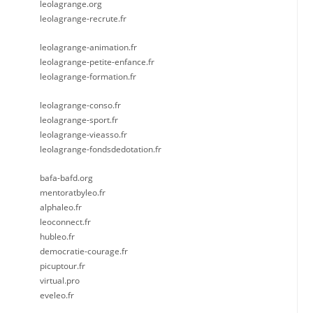
leolagrange.org
leolagrange-recrute.fr
leolagrange-animation.fr
leolagrange-petite-enfance.fr
leolagrange-formation.fr
leolagrange-conso.fr
leolagrange-sport.fr
leolagrange-vieasso.fr
leolagrange-fondsdedotation.fr
bafa-bafd.org
mentoratbyleo.fr
alphaleo.fr
leoconnect.fr
hubleo.fr
democratie-courage.fr
picuptour.fr
virtual.pro
eveleo.fr