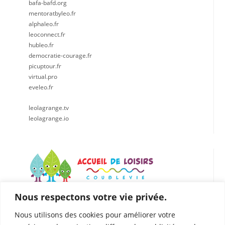
bafa-bafd.org
mentoratbyleo.fr
alphaleo.fr
leoconnect.fr
hubleo.fr
democratie-courage.fr
picuptour.fr
virtual.pro
eveleo.fr
leolagrange.tv
leolagrange.io
Nous respectons votre vie privée.
LÉO LAGRANGE CENTRE EST
Accueil de loisirs de Coublevie
Nous utilisons des cookies pour améliorer votre
112 Rue du Presbytère, 38500 Coublevie