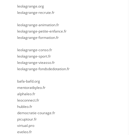
leolagrange.org
leolagrange-recrute.fr
leolagrange-animation.fr
leolagrange-petite-enfance.fr
leolagrange-formation.fr
leolagrange-conso.fr
leolagrange-sport.fr
leolagrange-vieasso.fr
leolagrange-fondsdedotation.fr
bafa-bafd.org
mentoratbyleo.fr
alphaleo.fr
leoconnect.fr
hubleo.fr
democratie-courage.fr
picuptour.fr
virtual.pro
eveleo.fr