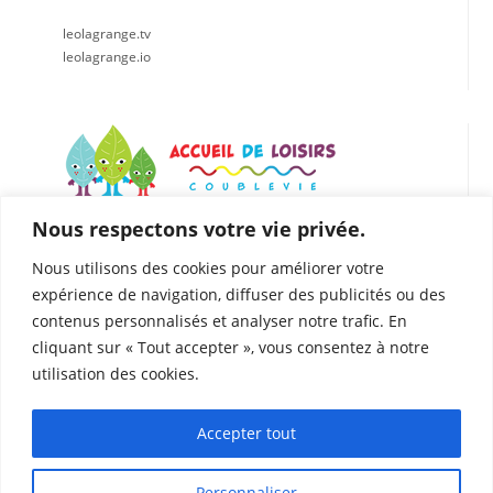
leolagrange.tv
leolagrange.io
Nous respectons votre vie privée.
LÉO LAGRANGE CENTRE EST
Accueil de loisirs de Coublevie
Nous utilisons des cookies pour améliorer votre
112 Rue du Presbytère, 38500 Coublevie
expérience de navigation, diffuser des publicités ou des
04.76.05.04.25
contenus personnalisés et analyser notre trafic. En
06. 75.81.90.49
cliquant sur « Tout accepter », vous consentez à notre
coublevie@leolagrange.org
utilisation des cookies.
Accepter tout
Personnaliser