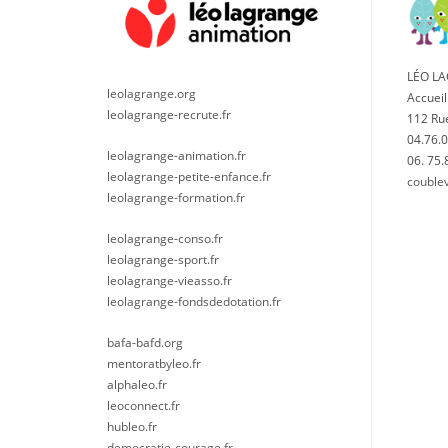
LÉO L
leolagrange.org
Accueil
leolagrange-recrute.fr
112 Ru
04.76.0
leolagrange-animation.fr
06. 75.
leolagrange-petite-enfance.fr
couble
leolagrange-formation.fr
leolagrange-conso.fr
leolagrange-sport.fr
leolagrange-vieasso.fr
leolagrange-fondsdedotation.fr
bafa-bafd.org
mentoratbyleo.fr
alphaleo.fr
leoconnect.fr
hubleo.fr
democratie-courage.fr