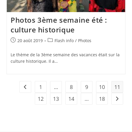
Photos 3ème semaine été :
culture historique
Publication
Post
20 août 2019
Flash info
/
Photos
publiée :
category:
Le thème de la 3ème semaine des vacances était sur la
culture historique. Il a…
1
…
8
9
10
11
Go to the previous page
12
13
14
…
18
Aller à 