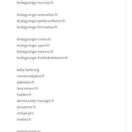
leolagrange-recrute.fr
leolagrange-animation.fr
leolagrange-petite-enfance.fr
leolagrange-formation.fr
leolagrange-conso.fr
leolagrange-sport.fr
leolagrange-vieasso.fr
leolagrange-fondsdedotation.fr
bafa-bafd.org
mentoratbyleo.fr
alphaleo.fr
leoconnect.fr
hubleo.fr
democratie-courage.fr
picuptour.fr
virtual.pro
eveleo.fr
leolagrange.tv