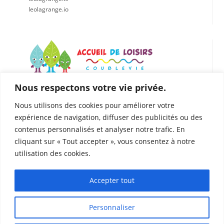
leolagrange.io
Nous respectons votre vie privée.
LÉO LAGRANGE CENTRE EST
Accueil de loisirs de Coublevie
Nous utilisons des cookies pour améliorer votre
112 Rue du Presbytère, 38500 Coublevie
expérience de navigation, diffuser des publicités ou des
04.76.05.04.25
contenus personnalisés et analyser notre trafic. En
06. 75.81.90.49
cliquant sur « Tout accepter », vous consentez à notre
coublevie@leolagrange.org
utilisation des cookies.
Accepter tout
Personnaliser