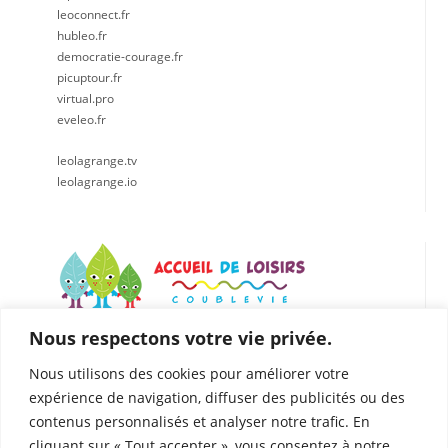
leoconnect.fr
hubleo.fr
democratie-courage.fr
picuptour.fr
virtual.pro
eveleo.fr
leolagrange.tv
leolagrange.io
Nous respectons votre vie privée.
LÉO LAGRANGE CENTRE EST
Accueil de loisirs de Coublevie
Nous utilisons des cookies pour améliorer votre
112 Rue du Presbytère, 38500 Coublevie
expérience de navigation, diffuser des publicités ou des
04.76.05.04.25
contenus personnalisés et analyser notre trafic. En
06. 75.81.90.49
cliquant sur « Tout accepter », vous consentez à notre
coublevie@leolagrange.org