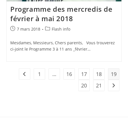
Programme des mercredis de
février à mai 2018
Publication
Post
7 mars 2018
Flash info
publiée :
category:
Mesdames, Messieurs, Chers parents, Vous trouverez
ci-joint le Programme 3 à 11 ans _février…
1
…
16
17
18
19
Go to the previous page
20
21
Aller à 